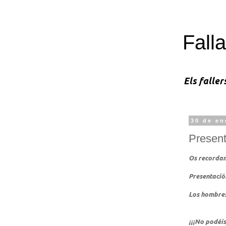
Falla
Els faller
30 de en
Present
Os recordam
Presentació
Los hombres
¡¡¡No podéis