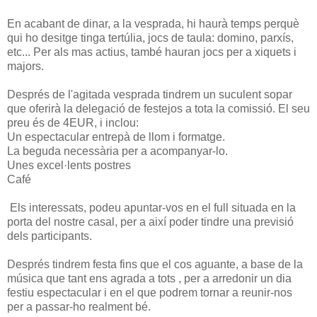
En acabant de dinar, a la vesprada, hi haurà temps perquè
qui ho desitge tinga tertúlia, jocs de taula: domino, parxís,
etc... Per als mas actius, també hauran jocs per a xiquets i
majors.
Després de l'agitada vesprada tindrem un suculent sopar
que oferirà la delegació de festejos a tota la comissió. El seu
preu és de 4EUR, i inclou:
Un espectacular entrepà de llom i formatge.
La beguda necessària per a acompanyar-lo.
Unes excel·lents postres
Café
Els interessats, podeu apuntar-vos en el full situada en la
porta del nostre casal, per a així poder tindre una previsió
dels participants.
Després tindrem festa fins que el cos aguante, a base de la
música que tant ens agrada a tots , per a arredonir un dia
festiu espectacular i en el que podrem tornar a reunir-nos
per a passar-ho realment bé.