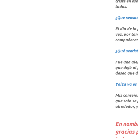
triste en e
todos.
¿Que sensaci
El día de la
vez, por tan
compañeras 
¿Qué sentis
Fue una ale
que dejó al 
deseo que d
Yaiza ya es
Mis consejos
que solo se 
alrededor, 
En nombr
gracias 