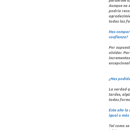
perderme un 
Aunque no s
podría recog
agradecimie
todas las fa
Has compart
confianza?
Por supuest
olvidar. Par
incrementado
excepcional
¿Has podido
La verdad qu
tardes, algú
todas forma
Este año la 
igual o más 
Tal como se 