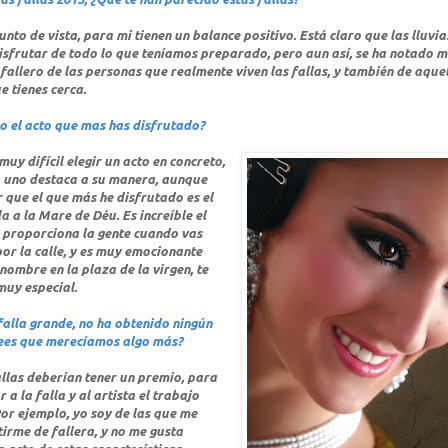
to de vista, para mi tienen un balance positivo. Está claro que las lluvia
isfrutar de todo lo que teníamos preparado, pero aun así, se ha notado m
fallero de las personas que realmente viven las fallas, y también de aque
 tienes cerca.
do el acto que mas has disfrutado?
uy difícil elegir un acto en concreto,
 uno destaca a su manera, aunque
 que el que más he disfrutado es el
a a la Mare de Déu. Es increíble el
e proporciona la gente cuando vas
or la calle, y es muy emocionante
nombre en la plaza de la virgen, te
muy especial.
falla grande, no ha obtenido ningún
ees que merecíamos algo más?
allas deberían tener un premio, para
a la falla y al artista el trabajo
or ejemplo, yo soy de las que me
irme de fallera, y no me gusta