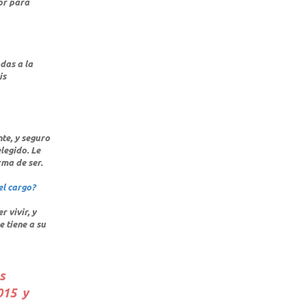
or para
das a la
is
te, y seguro
legido. Le
ma de ser.
el cargo?
 vivir, y
 tiene a su
s
015 y