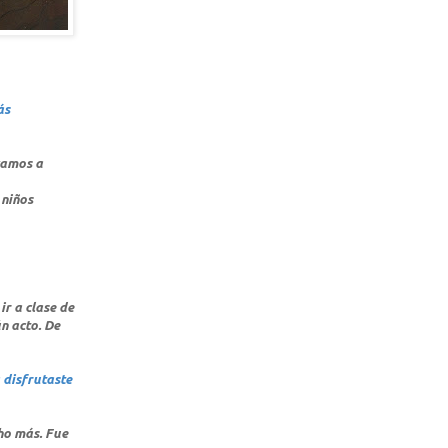
ás
vamos a
 niños
ir a clase de
ún acto. De
 disfrutaste
cho más. Fue