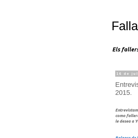
Falla
Els faller
16 de ju
Entrevi
2015.
Entrevistam
como faller
le desea a Y
Balance de l