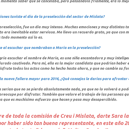
se momento saber que se cancelaba, pero pensándolo fríamente, era lo mej
ones tuviste el día de la preselección del sector de Mislata?
 preselección, fue un día muy intenso. Muchas emociones y muy distintas to
to era inevitable estar nerviosa. Me llevo un recuerdo grato, ya que con m
todo momento así lo es.
te al escuchar que nombraban a María en la preselección?
gría escuchar el nombre de María, es una niña encantadora y muy inteligen
jurado cautivado. Para mi, ella es la mejor candidata que podrían haber e
isfrute todos los actos como ha hecho hasta ahora, y que no cambie su for
 la nueva fallera mayor para 2016, ¿Qué consejos le darías para afrontar 
 serian que no se pierda absolutamente nada, ya que no lo volverá a poder
preocupe por disfrutar. También que valore el trabajo de las personas que
ya que es muchísimo esfuerzo que hacen y pasa muy desapercibido.
e de toda la comisión de Creu i Mislata, darte Sara la
por haber sido tan buena representante, en este año 2