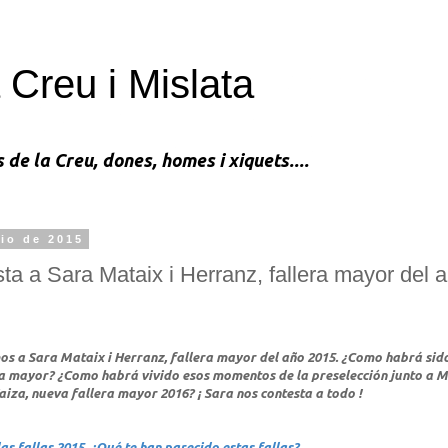
 Creu i Mislata
s de la Creu, dones, homes i xiquets....
lio de 2015
sta a Sara Mataix i Herranz, fallera mayor del 
os a Sara Mataix i Herranz, fallera mayor del año 2015. ¿Como habrá sid
a mayor? ¿Como habrá vivido esos momentos de la preselección junto a 
aiza, nueva fallera mayor 2016? ¡ Sara nos contesta a todo !
as fallas 2015, ¿Qué te han parecido estas fallas?