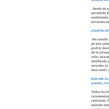
Desde mi pun
permitido d
sentimiento 
personas que
¿Cuál ha si
Me resulta m
ya que cada
podría decir
de la ofrend
calor que t
desfilando p
escuchar tu 
hace sentir 
Este año la 
premio, ¿Cr
Todas las f
recompensar 
realizado. P
encanta vest