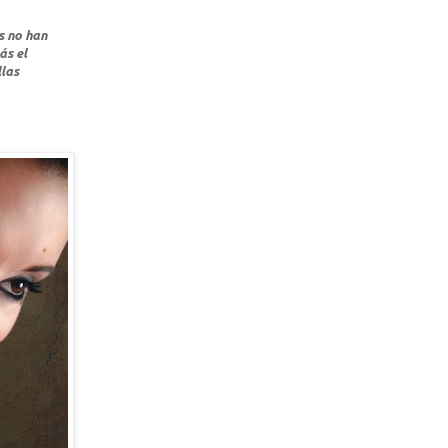
s no han
ás el
llas