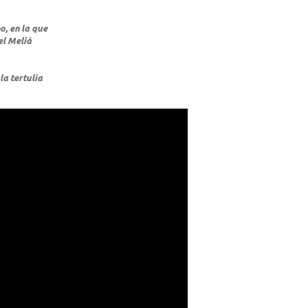
o, en la que
el Meliá
la tertulia