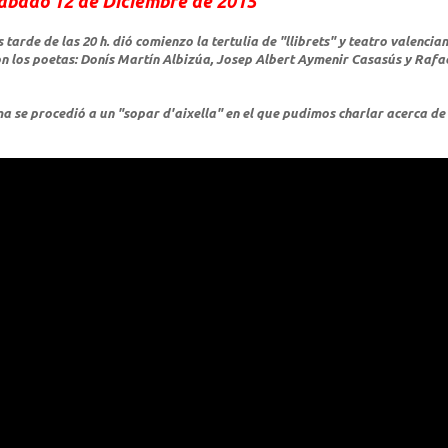
Sábado 12 de Diciembre de 2015
tarde de las 20 h. dió comienzo la tertulia de "llibrets" y teatro valencian
on los poetas: Donís Martín Albizúa, Josep Albert Aymenir Casasús y Rafa
a se procedió a un "sopar d'aixella" en el que pudimos charlar acerca de 