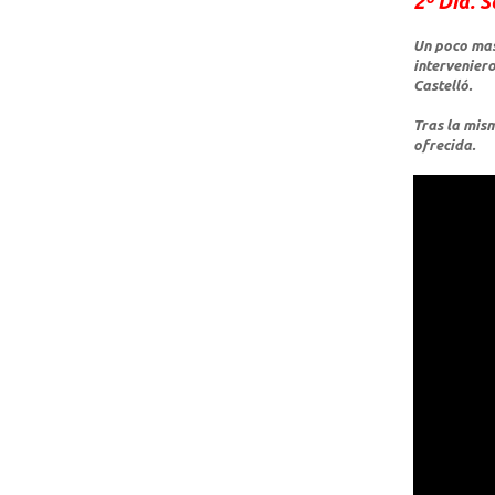
2º Día. 
Un poco mas 
intervenier
Castelló.
Tras la mism
ofrecida.