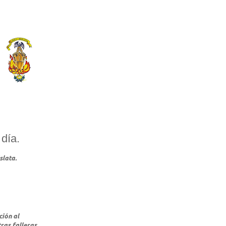
 día.
slata.
ción al
ras falleras