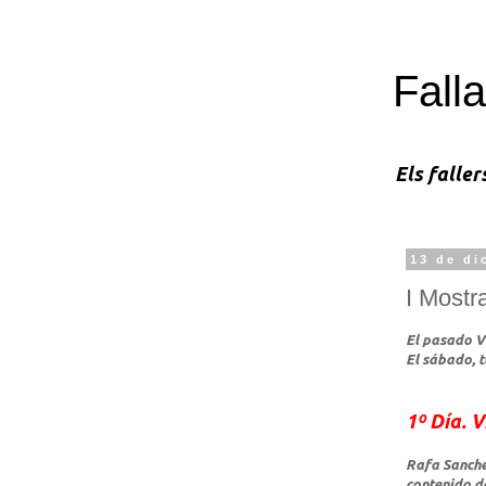
Falla
Els faller
13 de di
I Mostr
El pasado Vi
El sábado, 
1º Día. 
Rafa Sanchez
contenido de