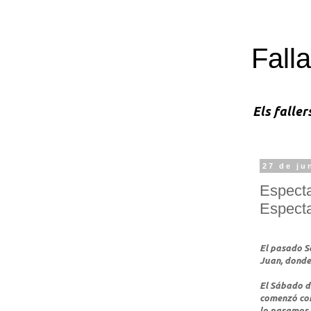
Falla
Els faller
27 de ju
Especta
Especta
El pasado Sá
Juan, donde
El Sábado dí
comenzó con
lo pasamos 