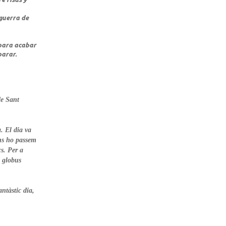
 guerra de
 para acabar
parar.
de Sant
. El dia va
ns ho passem
s. Per a
e globus
antàstic dia,