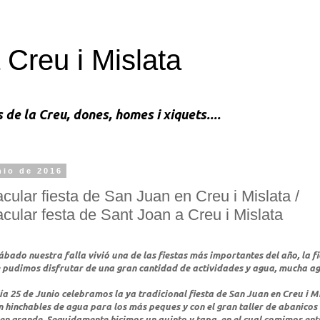
 Creu i Mislata
s de la Creu, dones, homes i xiquets....
nio de 2016
cular fiesta de San Juan en Creu i Mislata /
cular festa de Sant Joan a Creu i Mislata
bado nuestra falla vivió una de las fiestas más importantes del año, la f
 pudimos disfrutar de una gran cantidad de actividades y agua, mucha ag
a 25 de Junio celebramos la ya tradicional fiesta de San Juan en Creu i Mi
 hinchables de agua para los más peques y con el gran taller de abanicos
en grande. Seguidamente hicimos un quinto y tapa, en el cual comimos entr