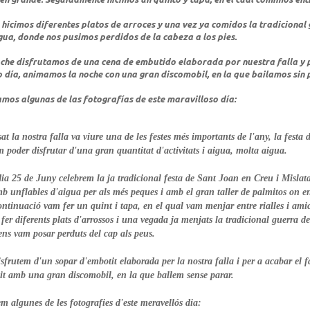
hicimos diferentes platos de arroces y una vez ya comidos la tradicional
gua, donde nos pusimos perdidos de la cabeza a los pies.
oche disfrutamos de una cena de embutido elaborada por nuestra falla y
o día, animamos la noche con una gran discomobil, en la que bailamos sin 
amos algunas de las fotografías de este maravilloso día:
at la nostra falla va viure una de les festes més importants de l'any, la festa 
 poder disfrutar d'una gran quantitat d'activitats i aigua, molta aigua.
dia 25 de Juny celebrem la ja tradicional festa de Sant Joan en Creu i Mislata
 unflables d'aigua per als més peques i amb el gran taller de palmitos on e
ontinuació vam fer un quint i tapa, en el qual vam menjar entre rialles i amic
fer diferents plats d'arrossos i una vegada ja menjats la tradicional guerra d
ens vam posar perduts del cap als peus.
isfrutem d'un sopar d'embotit elaborada per la nostra falla i per a acabar el f
t amb una gran discomobil, en la que ballem sense parar.
em algunes de les fotografies d'este meravellós dia: