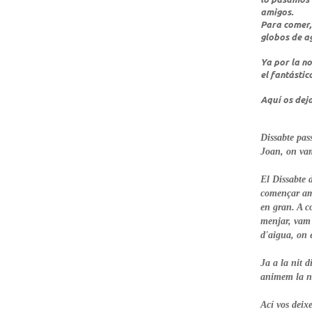
amigos.
Para comer, 
globos de a
Ya por la n
el fantástic
Aquí os dej
Dissabte pass
Joan, on vam
El Dissabte 
començar amb
en gran. A c
menjar, vam 
d'aigua, on 
Ja a la nit d
animem la ni
Ací vos deix