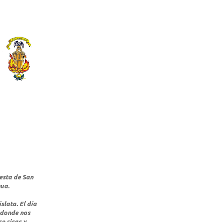
iesta de San
ua.
slata. El día
 donde nos
e risas y